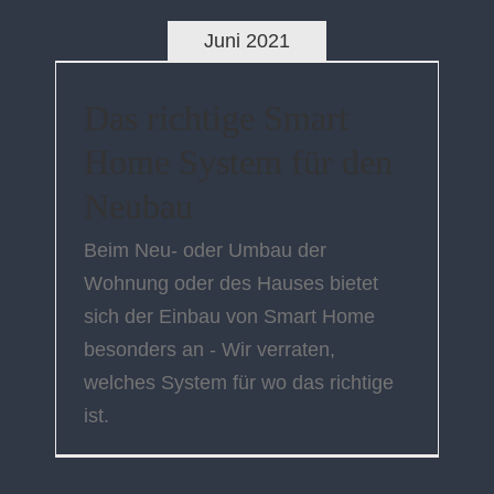
Juni 2021
Das richtige Smart
Home System für den
Neubau
Beim Neu- oder Umbau der
Wohnung oder des Hauses bietet
sich der Einbau von Smart Home
besonders an - Wir verraten,
welches System für wo das richtige
ist.