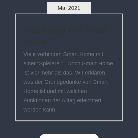
Mai 2021
Was bringt mir Smart
Home?
Viele verbinden Smart Home mit
einer "Spielerei" - Doch Smart Home
ist viel mehr als das. Wir erklären,
was der Grundgedanke von Smart
Home ist und mit welchen
Funktionen der Alltag erleichtert
werden kann.