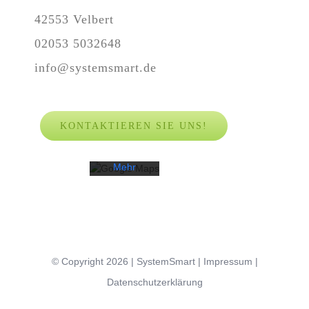
42553 Velbert
02053 5032648
Mit dem
Laden der
info@systemsmart.de
Karte
akzeptieren
Sie die
Datenschutzerklärung
KONTAKTIEREN SIE UNS!
von
Google.
Mehr
erfahren
Karte
laden
Google
© Copyright
2026 |
SystemSmart
|
Impressum
|
Maps immer
Datenschutzerklärung
entsperren